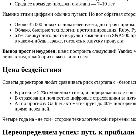
Среднее время до продажи стартапа — 7–10 лет.
Именно этими цифрами обычно пугают. Но вот обратная сторо
Около 35 000 новых основателей ежегодно строят прибыл
Облако, быстрые технологии прототипирования, Ruby, P
61% совокупного роста выручки компаний из S&P 500 при
в каком‑нибудь гараже, готовясь к запуску продукта.
Вывод прост и неудобен:
шанс построить следующий Yandex ми
лишь в том, какой приз важен лично вам.
Цена бездействия
Советы директоров любят сравнивать риск стартапа с «безопасн
В ритейле 52% публичных сетей, игнорировавших e‑comme
В страховании полностью цифровые страховщики за пять
AI по прогнозу Gartner автоматизирует до 40% повторяющи
прямо перед ней.
Четыре года на «не той» стороне технологической перемены мо
Переопределяем успех: путь к прибыли 