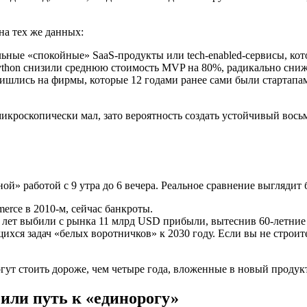
на тех же данных:
ьные «спокойные» SaaS‑продукты или tech‑enabled‑сервисы, ко
ython снизили среднюю стоимость MVP на 80%, радикально сниж
шлись на фирмы, которые 12 годами ранее сами были стартапами
кроскопически мал, зато вероятность создать устойчивый вось
ой» работой с 9 утра до 6 вечера. Реальное сравнение выглядит
rce в 2010‑м, сейчас банкроты.
 лет выбили с рынка 11 млрд USD прибыли, вытеснив 60‑летни
хся задач «белых воротничков» к 2030 году. Если вы не строите
гут стоить дороже, чем четыре года, вложенные в новый продукт
или путь к «единорогу»