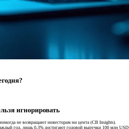
егодня?
ельзя игнорировать
икогда не возвращают инвесторам ни цента (CB Insights).
аждый год, лишь 0,3% достигают годовой выручки 100 млн USD, 