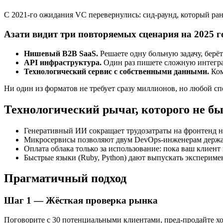
С 2021‑го ожидания VC перевернулись: сид‑раунд, который ра
Азати видит три повторяемых сценария на 2025 г
Нишевый B2B SaaS.
Решаете одну больную задачу, берё
API инфраструктура.
Один раз пишете сложную интеграц
Технологический сервис с собственными данными.
Ком
Ни один из форматов не требует сразу миллионов, но любой сп
Технологический рычаг, которого не бы
Генеративный ИИ сокращает трудозатраты на фронтенд н
Микросервисы позволяют двум DevOps‑инженерам держать
Оплата облака только за использование: пока ваш клиент 
Быстрые языки (Ruby, Python) дают выпускать эксперимен
Прагматичный подход
Шаг 1 — Жёсткая проверка рынка
Поговорите с 30 потенциальными клиентами, пред‑продайте хо