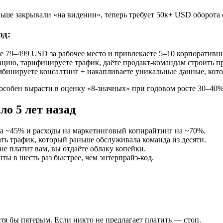
ньше закрывали «на видении», теперь требует 50к+ USD оборот
од:
те 79–499 USD за рабочее место и привлекаете 5–10 корпоратив
ию, тарифицируете трафик, даёте продакт‑командам строить пр
бинируете консалтинг + накапливаете уникальные данные, кото
особен вырасти в оценку «8‑значных» при годовом росте 30–40%
ло 5 лет назад
а ~45% и расходы на маркетинговый копирайтинг на ~70%.
 трафик, который раньше обслуживала команда из десяти.
не платит вам, вы отдаёте облаку копейки.
ты в шесть раз быстрее, чем энтерпрайз‑код.
тя бы пятерым. Если никто не предлагает платить — стоп.